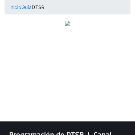
Inicio
Guía
DTSR
Programación de DTSR
|
Canal