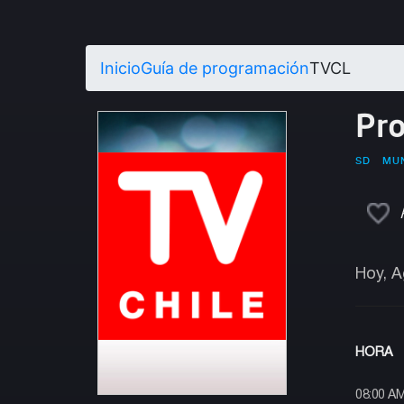
Inicio
Guía de programación
TVCL
Pr
SD
MU
Hoy, A
HORA
08:00 A