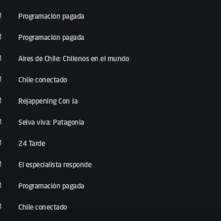
Programación pagada
M
Programación pagada
M
Aires de Chile: Chilenos en el mundo
M
Chile conectado
M
Rejappening Con Ja
M
Selva viva: Patagonia
M
24 Tarde
M
El especialista responde
M
Programación pagada
M
Chile conectado
M