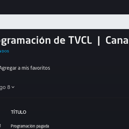
ogramación de TVCL
|
Cana
NDOS
Agregar a mis favoritos
go 8
TÍTULO
Programación pagada
M