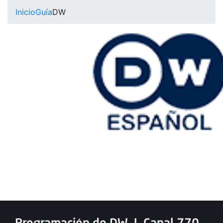
Inicio
Guía
DW
Programación de DW
|
Canal 770