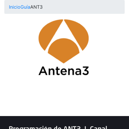
Inicio
Guía
ANT3
Programación de ANT3
|
Canal