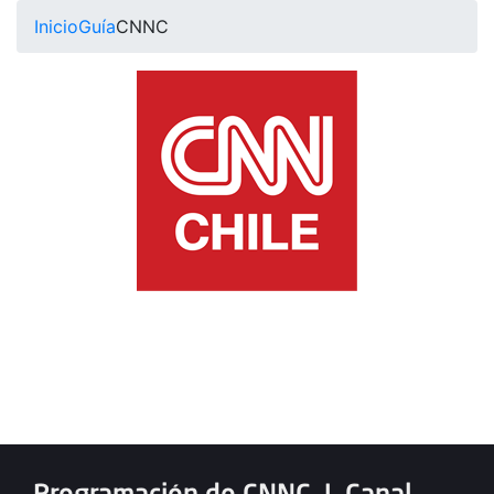
Inicio
Guía
CNNC
Programación de CNNC
|
Canal