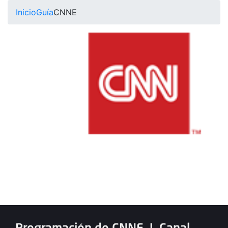
Inicio
Guía
CNNE
Programación de CNNE
|
Canal