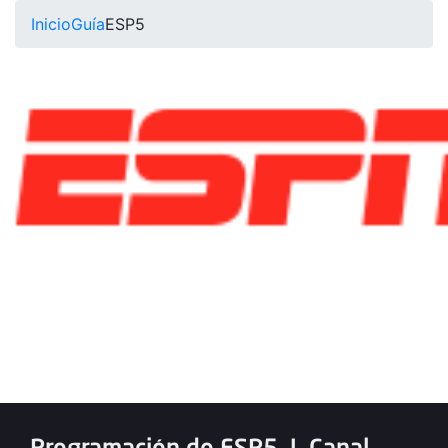
Inicio
Guía
ESP5
Programación de ESP5
|
Canal