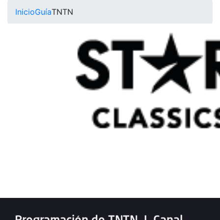
Inicio
Guía
TNTN
Programación de TNTN
|
Canal