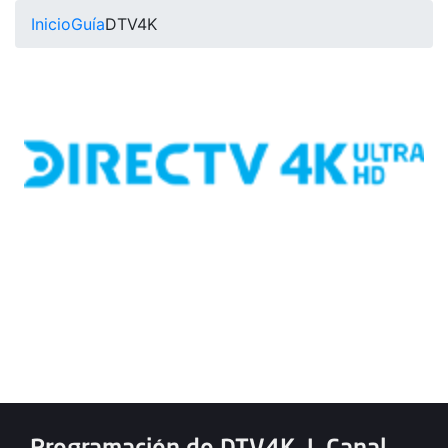
Inicio
Guía
DTV4K
Programación de DTV4K
|
Canal