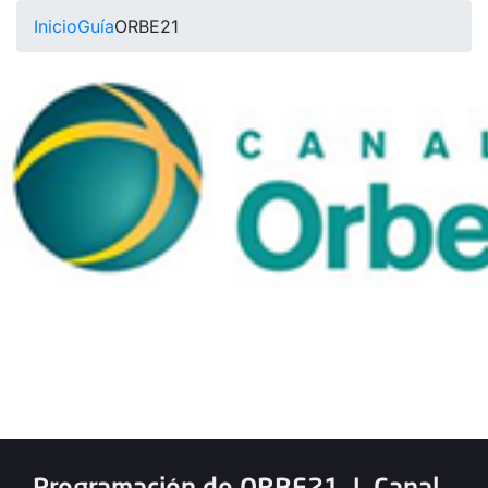
Inicio
Guía
ORBE21
Programación de ORBE21
|
Canal