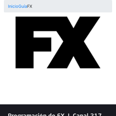
Inicio
Guía
FX
Programación de FX
|
Canal 217