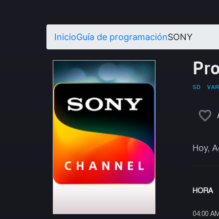
Inicio
Guía de programación
SONY
Pr
SD
VA
Hoy, A
HORA
04:00 A