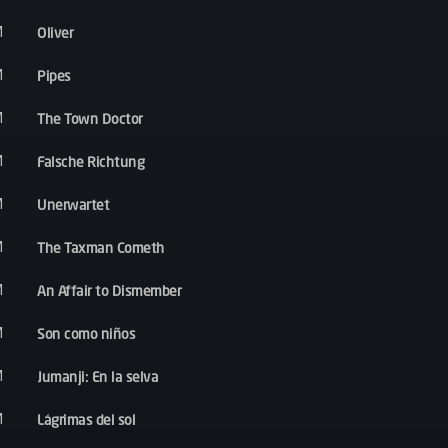
Oliver
M
Pipes
M
The Town Doctor
M
Falsche Richtung
M
Unerwartet
M
The Taxman Cometh
M
An Affair to Dismember
M
Son como niños
M
Jumanji: En la selva
M
Lágrimas del sol
M