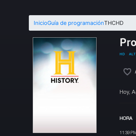
Inicio
Guía de programación
THCHD
Pr
HD
ALT
Hoy, A
HORA
11:39 P