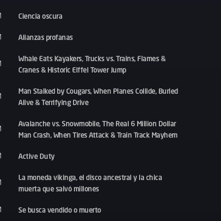
Ciencia oscura
M
Alianzas profanas
M
Whale Eats Kayakers, Trucks vs. Trains, Flames &
M
Cranes & Historic Eiffel Tower Jump
Man Stalked by Cougars, When Planes Collide, Buried
M
Alive & Terrifying Drive
Avalanche vs. Snowmobile, The Real 6 Million Dollar
M
Man Crash, When Tires Attack & Train Track Mayhem
Active Duty
M
La moneda vikinga, el disco ancestral y la chica
M
muerta que salvó millones
Se busca vendido o muerto
M