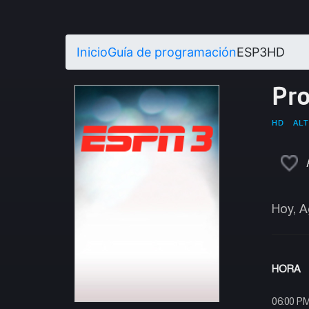
Inicio
Guía de programación
ESP3HD
Pr
HD
ALT
Hoy, A
HORA
06:00 P