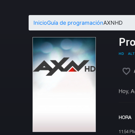
Inicio
Guía de programación
AXNHD
Pr
HD
ALT
Hoy, A
HORA
11:54 P