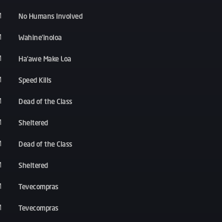
No Humans Involved
M
Wahine'inoloa
M
Ha'awe Make Loa
M
Speed Kills
M
Dead of the Class
M
Sheltered
M
Dead of the Class
M
Sheltered
M
Tevecompras
M
Tevecompras
M