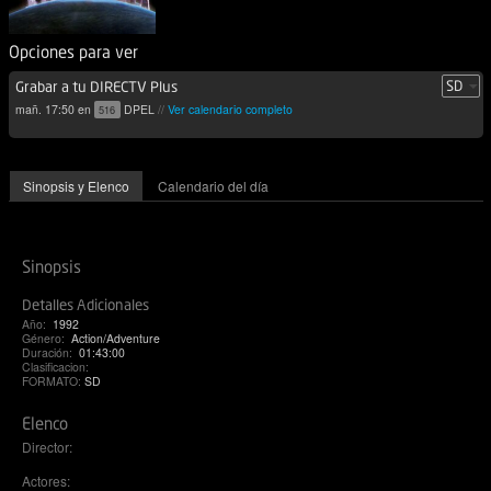
Opciones para ver
Grabar a tu DIRECTV Plus
mañ. 17:50 en
DPEL
//
Ver calendario completo
516
Sinopsis y Elenco
Calendario del día
Sinopsis
Detalles Adicionales
Año:
1992
Género:
Action/Adventure
Duración:
01:43:00
Clasificacion:
FORMATO:
SD
Elenco
Director:
Actores: